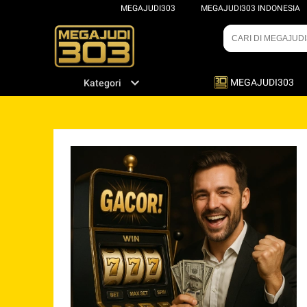
MEGAJUDI303
MEGAJUDI303 INDONESIA
MEGAJUDI303
Kategori